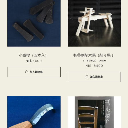
小鐵楔（五本入）
折疊削削木馬（削り馬 ）
shaving horse
NT$ 5,500
NT$ 18,900
加入購物車
加入購物車