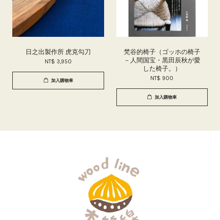
日之出製作所 虎克勾刀
梵谷的椅子（ゴッホの椅子
－人間国宝・黒田辰秋が愛
NT$ 3,950
した椅子。）
NT$ 900
加入購物車
加入購物車