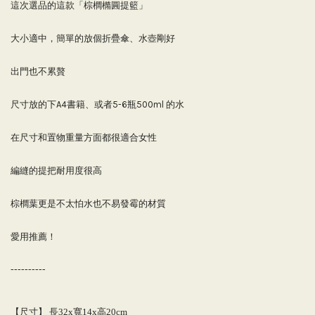
這次選品的這款「棕櫚橢圓提籃」
大小適中，簡單的放個折疊傘、水壺剛好
出門也不累贅
尺寸放的下A4書籍、或者5-6瓶500ml 的水
在尺寸和置物重量方面都很適合女性
編縫的提把耐用度很高
棕櫚葉更是不太怕水也不易發霉的材質
愛用推薦！
----------
【尺寸】
長32x寬14x高20cm