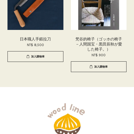
日本職人手鍛拉刀
梵谷的椅子（ゴッホの椅子
－人間国宝・黒田辰秋が愛
NT$ 8,500
した椅子。）
NT$ 900
加入購物車
加入購物車