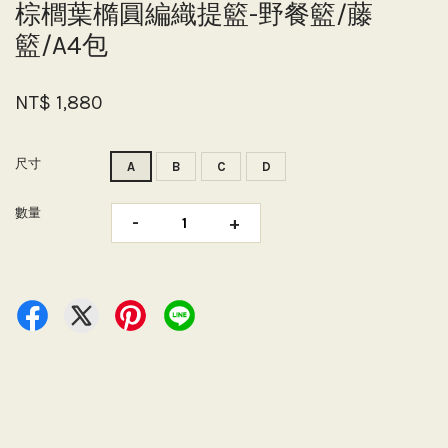
棕櫚葉橢圓編織提籃-野餐籃/藤
籃/A4包
NT$ 1,880
尺寸
A
B
C
D
數量
-
+