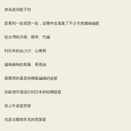
身為資深籃子控
是看到一款就買一款，這幾年也蒐集了不少天然纖維編籃
從台灣的月桃、藺草、竹編
到日本的あけび、山葡萄
越南緬甸的黃藤、香蕉絲
最愛用的還是棕櫚葉編織的提籃
在歐洲市場流行到日本的棕櫚提籃
加上牛皮提把後
也是法國很常見的買菜籃