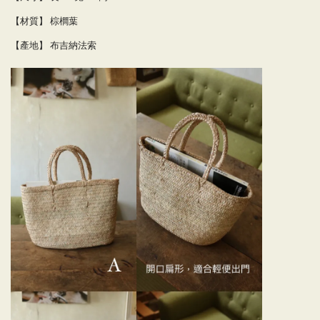
【材質】
棕櫚葉
【產地】
布吉納法索