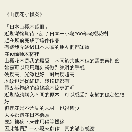
《山櫻花小檔案》
「日本山櫻木瓜皿」
近期滿懷期待下訂了日本一小段200年老櫻花樹
趕在展前完成了這件作品
有聽我介紹過日本木頭的朋友們都知道
在10餘種木材裡
山櫻花木是我的最愛，不同於其他木種的需要再打磨
她是可以只用雕刻就做到絲滑的手感
硬度高、光澤也好，耐用度超高！
木紋也是從紅棕、淺橘棕都有
帶點橄欖綠的線條讓木紋更鮮明
近期陸續購入不同的原木，可以感受到老樹的穩定性很
好
但櫻花是不常見的木材，也很稀少
大多都還在日本街頭
要到被砍下來使用得等機緣
因此能買到一小段來創作，真的滿心感謝