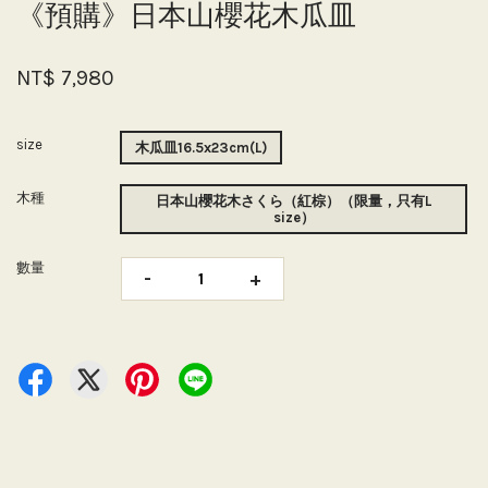
《預購》日本山櫻花木瓜皿
NT$ 7,980
size
木瓜皿16.5x23cm(L)
木種
日本山櫻花木さくら（紅棕）（限量，只有L
size）
數量
-
+