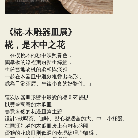
《椛
木雕器皿展》
-
椛，是木中之花
「在櫻桃木的粉中映照春色，
鵝掌楸的綠裡期盼新生綠意，
生於雪地胡桃的柔和與淡雅，
一起在木器皿中雕刻堆疊出花形，
成為日常茶席、午後小食的好夥伴。」
這次以器皿形態中最愛的橢圓來發想，
以豐盛寓意的木瓜皿、
春意盎然的花邊皿為主題，
設計
款喝茶、咖啡、點心都適合的大、中、小托盤。
2
在圓潤飽滿的木瓜皿邊上有雕花盛開，
優雅的花邊皿則低調的表現紋理流暢感，