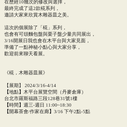
在歷經
幾次的修改與選擇，
10
最終完成了這
款椛系列，
2
邀請大家來欣賞木雕器皿之美。
這次的個展除了「椛」系列，
也會有可頌麵包盤與栗子盤少量共同展出，
開展日我也會在木平台與大家見面，
3/16
準備了一點神秘小點心與大家分享，
歡迎前來聊天看展。
《椛，木雕器皿展》
【展期】
2024/3/16-4/14
【
地點
】
木平台展覽空間（丹麥倉庫）
台北市羅斯福路三段
巷
號
樓
128
31
1
【
時間
】
週三
週日
-
11:00~18:30
【
開幕茶會
作家在廊
】
下午
點
點
/
3/16
2
-5