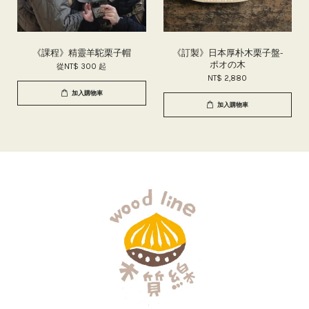
《課程》精靈羊駝栗子帽
《訂製》日本厚朴木栗子盤-
ポオの木
從
NT$ 300
起
NT$ 2,880
加入購物車
加入購物車