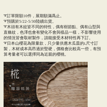
➰訂單限額
件，展期
額滿爲止。
10
➰預購於
陸續出貨。
5/22-5/30
➰木頭有木紋皆不同的特性，偶有樹節點、偶有山型與
直條紋，色澤也會有變化不會與樣品一樣，不影響使用
的情況皆會取材製作，請能接受木材特性再下訂。
➰日本山櫻花為限量款，只少量供應木瓜皿的L尺寸訂
製，木材成本高昂過於堅硬，價格會比較高一些，有預
算考量者可以選擇同為近親的櫻桃。