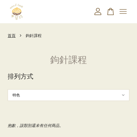
您的購物車目前還是空的。
›
首頁
鉤針課程
繼續購物
鉤針課程
排列方式
抱歉，該類別還未有任何商品。