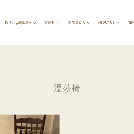
Knitting編織課程
古道具
木盤Ｑ＆Ａ
ABOUT US
NE
您的購物車目前還是空的。
繼續購物
溫莎椅