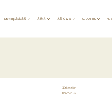
Knitting編織課程
古道具
木盤Ｑ＆Ａ
ABOUT US
NE
您的購物車目前還是空的。
繼續購物
工作室地址
Contact us